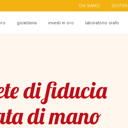
CHI SIAMO
SOSTENI
oro
gioielleria
investi in oro
laboratorio orafo
te di fiducia
ata di mano