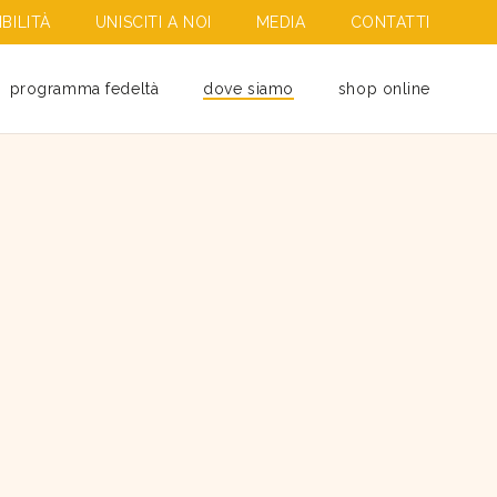
BILITÀ
UNISCITI A NOI
MEDIA
CONTATTI
programma fedeltà
dove siamo
shop online