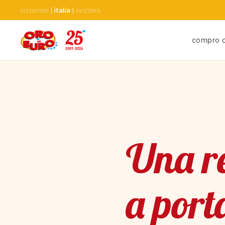
corporate
|
italia
|
svizzera
compro 
Una re
a port