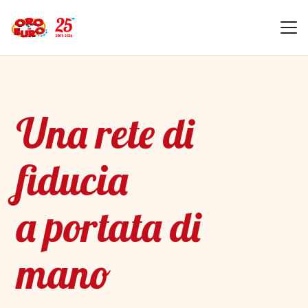
Una rete di
fiducia
a portata di
mano