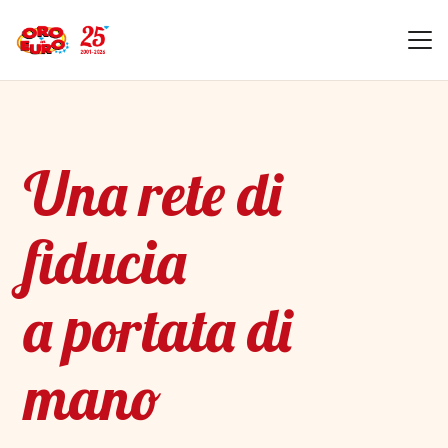
Una rete di
fiducia
a portata di
mano