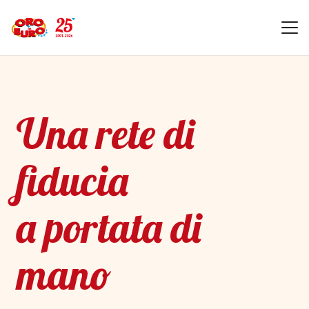
Una rete di
fiducia
a portata di
mano