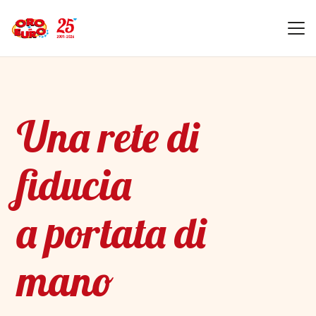
Una rete di
fiducia
a portata di
mano