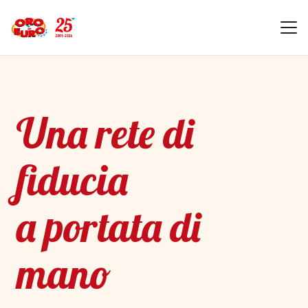
Una rete di
fiducia
a portata di
mano