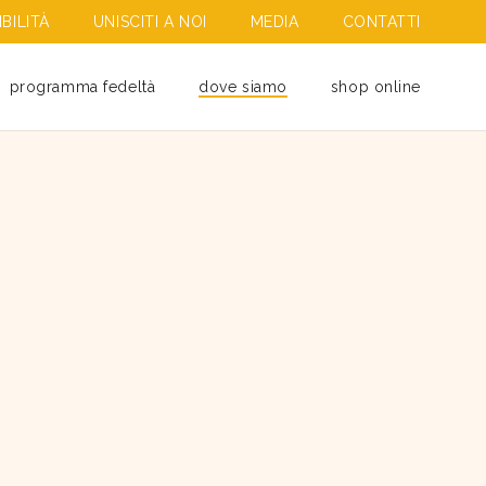
BILITÀ
UNISCITI A NOI
MEDIA
CONTATTI
programma fedeltà
dove siamo
shop online