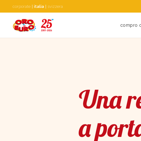
corporate
|
italia
|
svizzera
compro 
Una re
a port