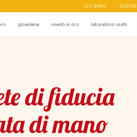
CHI SIAMO
SOSTENI
oro
gioielleria
investi in oro
laboratorio orafo
te di fiducia
ata di mano