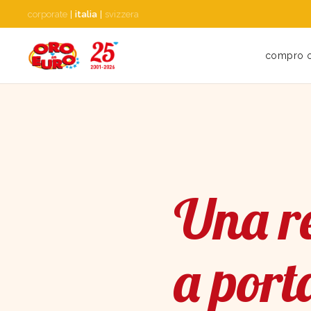
corporate
|
italia
|
svizzera
compro 
Una re
a port