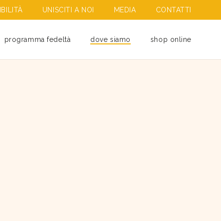
BILITÀ
UNISCITI A NOI
MEDIA
CONTATTI
programma fedeltà
dove siamo
shop online