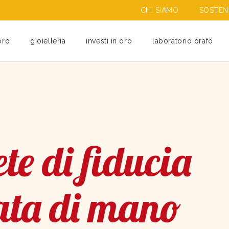
CHI SIAMO
SOSTENI
oro
gioielleria
investi in oro
laboratorio orafo
te di fiducia
ata di mano