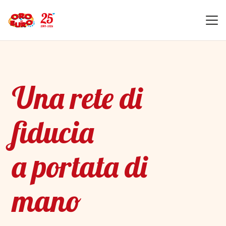
Una rete di
fiducia
a portata di
mano