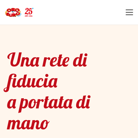
Una rete di
fiducia
a portata di
mano