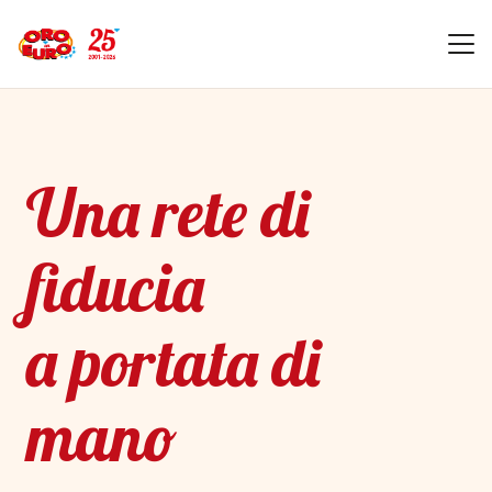
Una rete di
fiducia
a portata di
mano