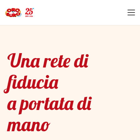
Una rete di
fiducia
a portata di
mano