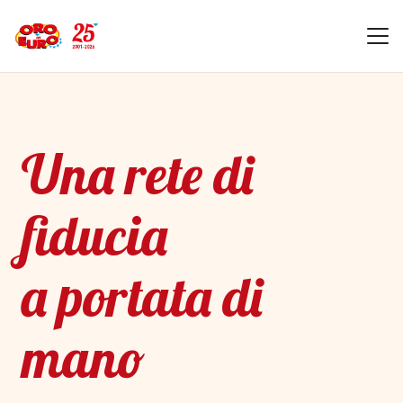
Una rete di
fiducia
a portata di
mano