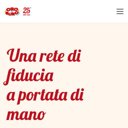
Una rete di
fiducia
a portata di
mano