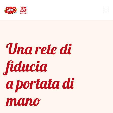
Una rete di
fiducia
a portata di
mano