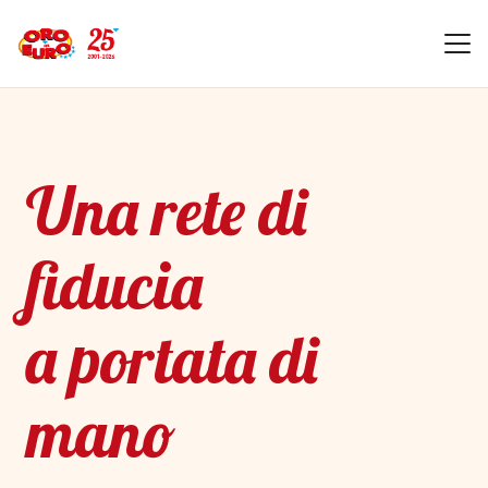
Una rete di
fiducia
a portata di
mano