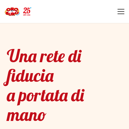
Una rete di
fiducia
a portata di
mano