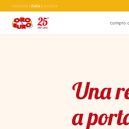
corporate
|
italia
|
svizzera
compro 
Una re
a port