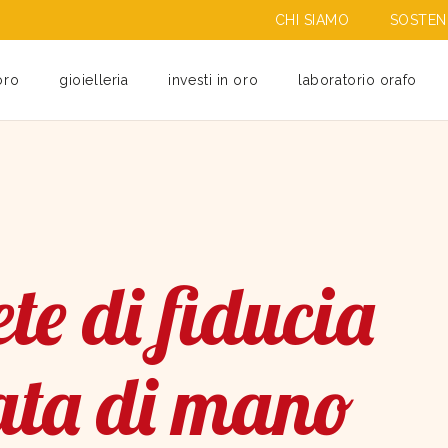
CHI SIAMO
SOSTENI
oro
gioielleria
investi in oro
laboratorio orafo
te di fiducia
ata di mano