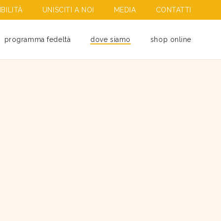
BILITÀ
UNISCITI A NOI
MEDIA
CONTATTI
programma fedeltà
dove siamo
shop online