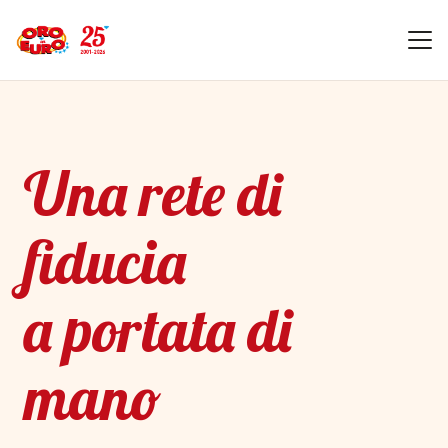
Una rete di
fiducia
a portata di
mano