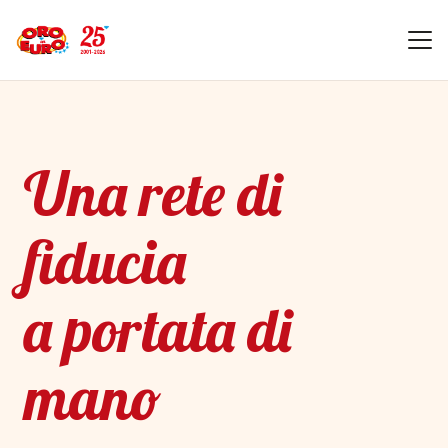
Una rete di
fiducia
a portata di
mano