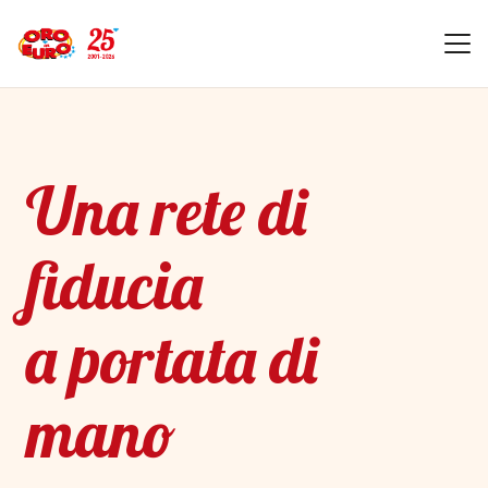
Una rete di
fiducia
a portata di
mano