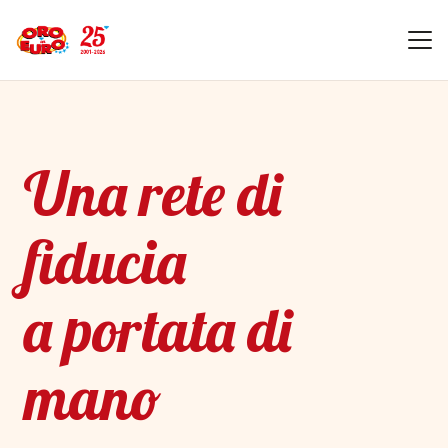
Una rete di
fiducia
a portata di
mano