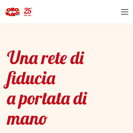
Una rete di
fiducia
a portata di
mano