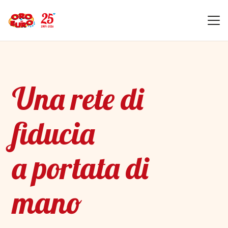
Una rete di
fiducia
a portata di
mano