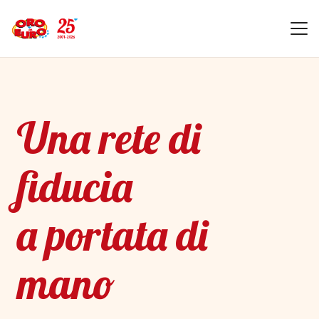
Una rete di
fiducia
a portata di
mano