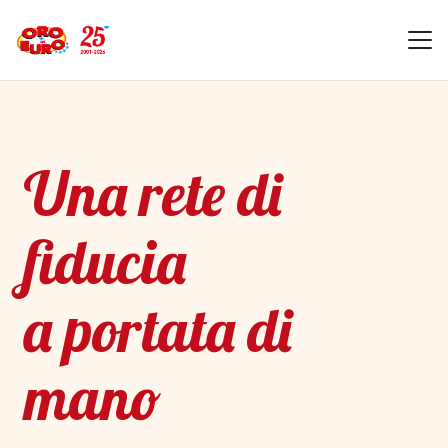
Una rete di
fiducia
a portata di
mano