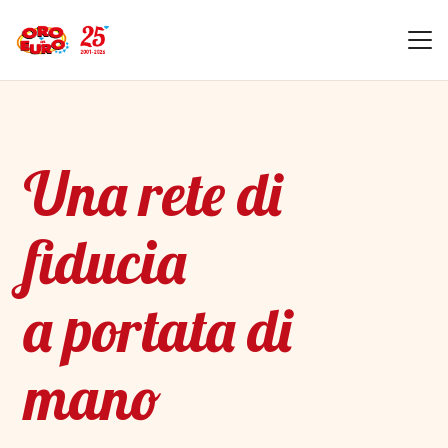
Una rete di
fiducia
a portata di
mano