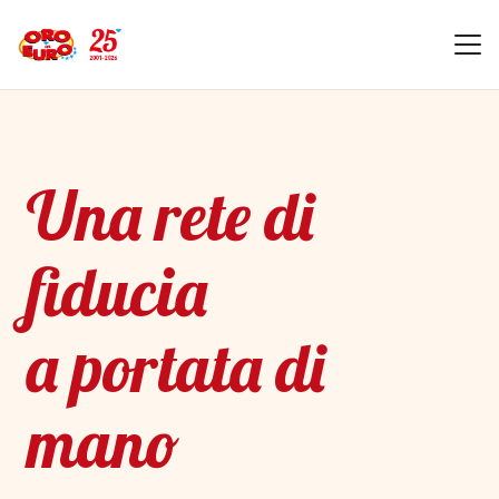
Una rete di
fiducia
a portata di
mano