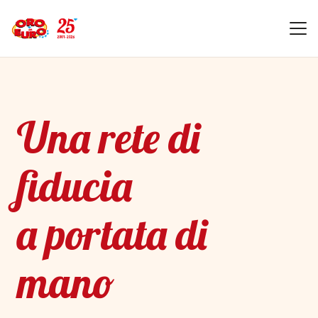
Una rete di
fiducia
a portata di
mano