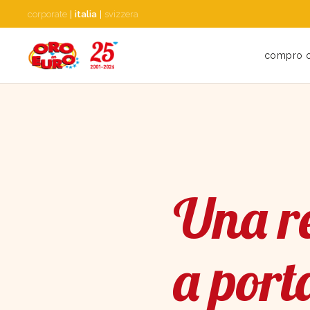
corporate
|
italia
|
svizzera
compro 
Una re
a port