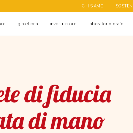
CHI SIAMO
SOSTENI
oro
gioielleria
investi in oro
laboratorio orafo
te di fiducia
ata di mano