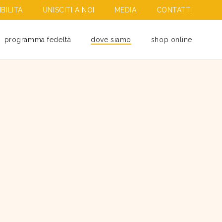
BILITÀ
UNISCITI A NOI
MEDIA
CONTATTI
programma fedeltà
dove siamo
shop online