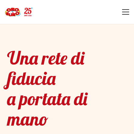
Una rete di
fiducia
a portata di
mano