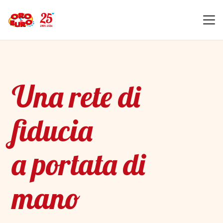
Una rete di
fiducia
a portata di
mano