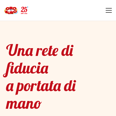
Una rete di
fiducia
a portata di
mano