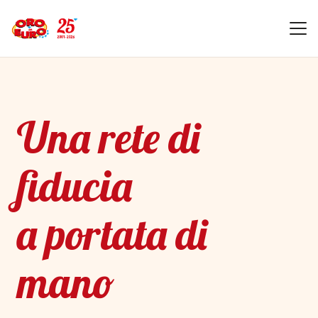
Una rete di
fiducia
a portata di
mano