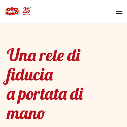
Una rete di
fiducia
a portata di
mano