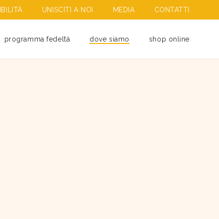
BILITÀ
UNISCITI A NOI
MEDIA
CONTATTI
programma fedeltà
dove siamo
shop online