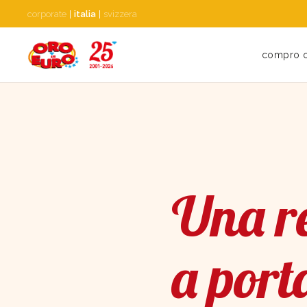
corporate
|
italia
|
svizzera
compro 
Una re
a port