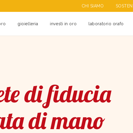
CHI SIAMO
SOSTENI
oro
gioielleria
investi in oro
laboratorio orafo
te di fiducia
ata di mano