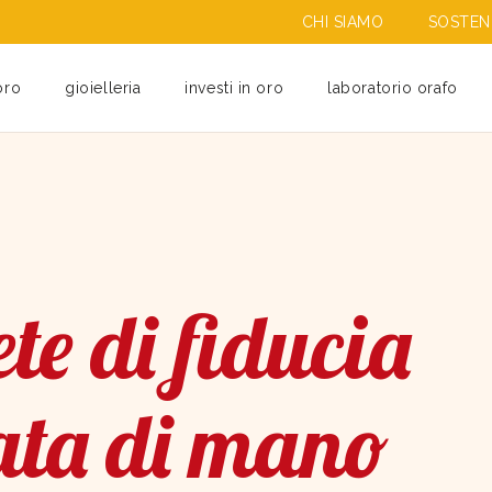
CHI SIAMO
SOSTENI
oro
gioielleria
investi in oro
laboratorio orafo
te di fiducia
ata di mano