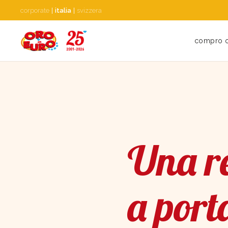
corporate
|
italia
|
svizzera
compro 
Una re
a port