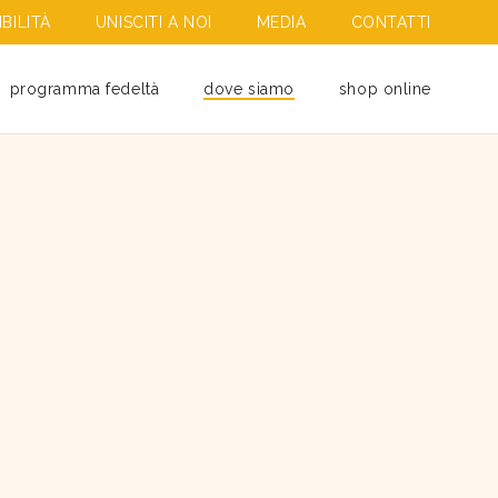
BILITÀ
UNISCITI A NOI
MEDIA
CONTATTI
programma fedeltà
dove siamo
shop online