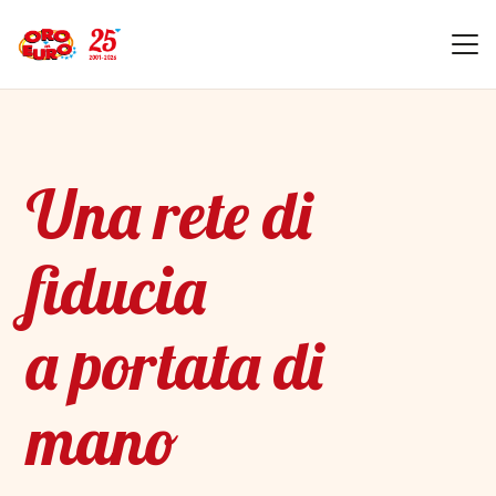
Una rete di
fiducia
a portata di
mano