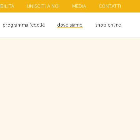
BILITÀ
UNISCITI A NOI
MEDIA
CONTATTI
programma fedeltà
dove siamo
shop online