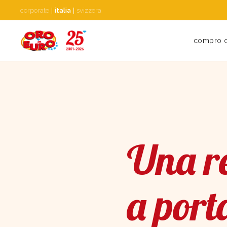
corporate
|
italia
|
svizzera
compro 
Una re
a port