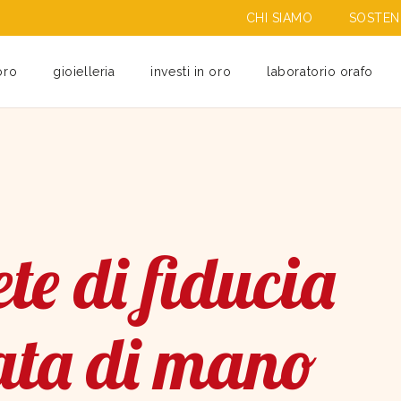
CHI SIAMO
SOSTENI
oro
gioielleria
investi in oro
laboratorio orafo
te di fiducia
ata di mano