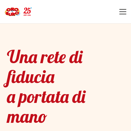
Una rete di
fiducia
a portata di
mano