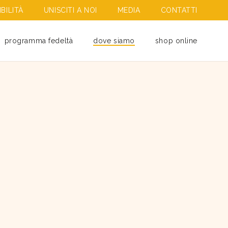
BILITÀ
UNISCITI A NOI
MEDIA
CONTATTI
programma fedeltà
dove siamo
shop online