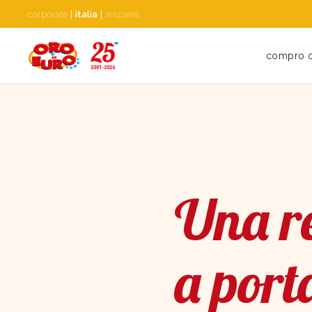
corporate
|
italia
|
svizzera
compro 
Una re
a port