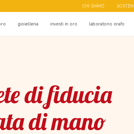
CHI SIAMO
SOSTENI
oro
gioielleria
investi in oro
laboratorio orafo
te di fiducia
ata di mano