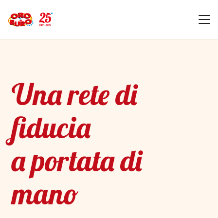
Una rete di
fiducia
a portata di
mano