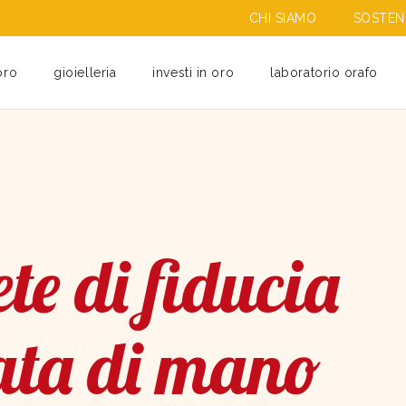
CHI SIAMO
SOSTENI
oro
gioielleria
investi in oro
laboratorio orafo
te di fiducia
ata di mano