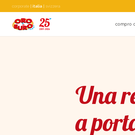
corporate
|
italia
|
svizzera
compro 
Una re
a port