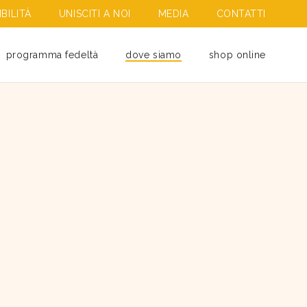
BILITÀ
UNISCITI A NOI
MEDIA
CONTATTI
programma fedeltà
dove siamo
shop online