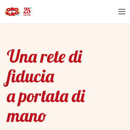
Una rete di
fiducia
a portata di
mano