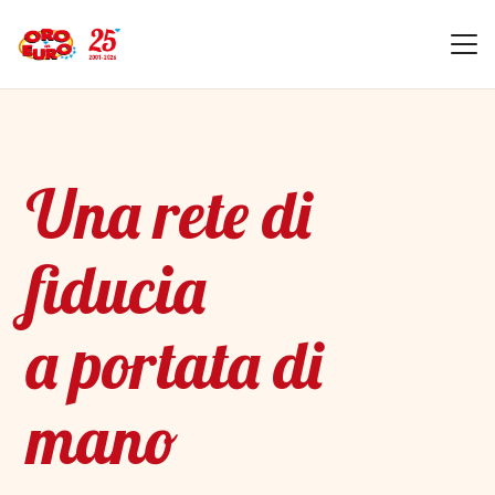
Una rete di
fiducia
a portata di
mano