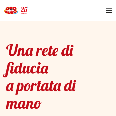
Una rete di
fiducia
a portata di
mano