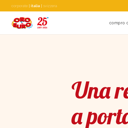
corporate
|
italia
|
svizzera
compro 
Una re
a port