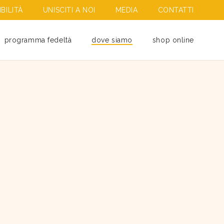
BILITÀ
UNISCITI A NOI
MEDIA
CONTATTI
programma fedeltà
dove siamo
shop online