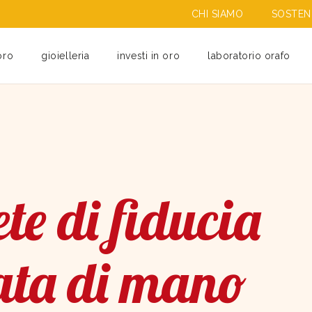
CHI SIAMO
SOSTENI
oro
gioielleria
investi in oro
laboratorio orafo
te di fiducia
ata di mano