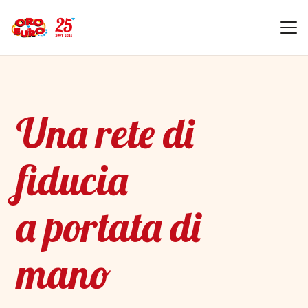
Una rete di
fiducia
a portata di
mano