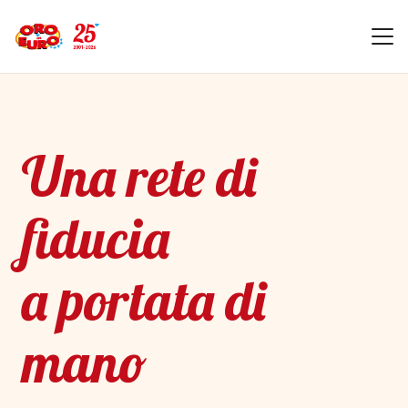
Una rete di
fiducia
a portata di
mano