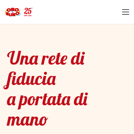
Una rete di
fiducia
a portata di
mano